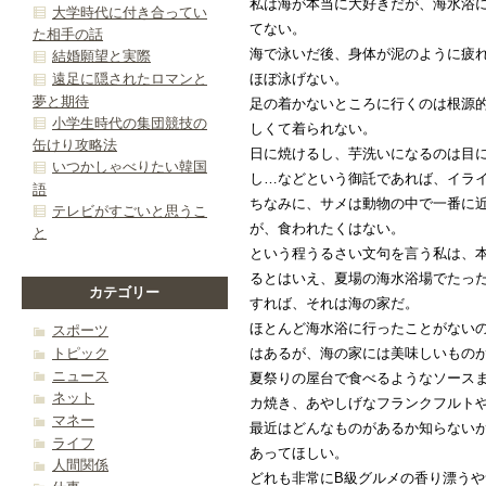
私は海が本当に大好きだが、海水浴
大学時代に付き合ってい
てない。
た相手の話
海で泳いだ後、身体が泥のように疲
結婚願望と実際
遠足に隠されたロマンと
ほぼ泳げない。
夢と期待
足の着かないところに行くのは根源
小学生時代の集団競技の
しくて着られない。
缶けり攻略法
日に焼けるし、芋洗いになるのは目
いつかしゃべりたい韓国
し…などという御託であれば、イラ
語
ちなみに、サメは動物の中で一番に
テレビがすごいと思うこ
が、食われたくはない。
と
という程うるさい文句を言う私は、
るとはいえ、夏場の海水浴場でたっ
カテゴリー
すれば、それは海の家だ。
ほとんど海水浴に行ったことがない
スポーツ
トピック
はあるが、海の家には美味しいもの
ニュース
夏祭りの屋台で食べるようなソース
ネット
カ焼き、あやしげなフランクフルト
マネー
最近はどんなものがあるか知らない
ライフ
あってほしい。
人間関係
どれも非常にB級グルメの香り漂うや