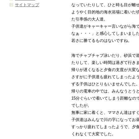
なっていたりして、ひと時も目が離
サイトマップ
ようやく目的地の海水浴場に着いた
た引率係の大人達。
子供達がキャーキャー言いながら海
なぁ・・・」と感心してしまいまし
若さに勝てるものはないですね。
海でチャプチャプ泳いだり、砂浜で
たりして、楽しい時間は過ぎて行き
帰りが遅くなると夕食の支度が大変な
さすがに子供達も疲れてしまったよ
ずる子供はひとりもいませんでした
帰りの電車の中では、みんなうとう
15分ぐらいで着いてしまう距離なの
でしたが。
無事に家に着くと、ママさん達はす
子供達はみんなで川の字になってお
すっかり疲れてしまったようで、夕
くれなくて大変でした。