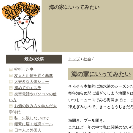
海の家にいってみたい
最近の投稿
トップ
/
社会
/
挫折した事
海の家にいってみたい
友人と距離を置く基準
大好きな天体ショー
そろそろ本格的に海水浴のシーズン
初めてのエステ
毎年知らぬ間に過ぎてしまう海開き
携帯電話やパソコンの使
い方
いつもニュースでみる海開きでは、
お酒の飲み方を学んだ大
凍えぎみなので、きっともうじきだ
学時代
私、失敗しないので
海開き、プール開き。
頻繁に届く迷惑メール
これほど一年の中で私に関係のない
日本人と外国人