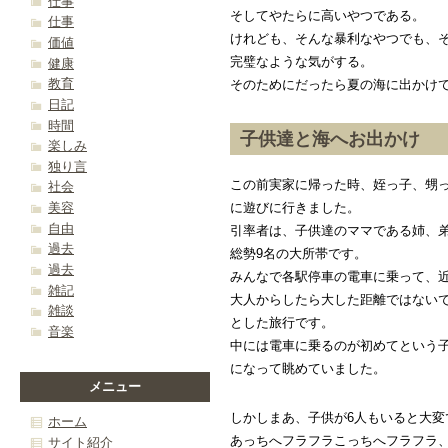
仕事
そしてやたらに高いやつである。
仕事
けれども、そんな暴利なやつでも、
価値
完璧なような気がする。
健康
教育
そのためにだったら夏の海に出かけ
日記
時間
子供達と海へお出かけ
楽しみ
独り言
この前実家に帰った時、姪っ子、甥っ
社会
美容
に遊びに行きました。
自由
引率者は、子供達のママである姉、弟
過去
総勢9名の大所帯です。
過去
みんなで各駅停車の電車に乗って、
雑記
大人からしたら大した距離ではない
雑談
とした旅行です。
音楽
中には電車に乗るのが初めてという
になって眺めていました。
メニュー
しかしまあ、子供が6人もいると大変
ホーム
あっちへフラフラこっちへフラフラ
サイト紹介