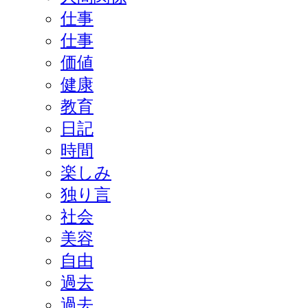
仕事
仕事
価値
健康
教育
日記
時間
楽しみ
独り言
社会
美容
自由
過去
過去