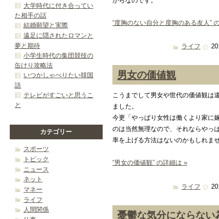
からなのです。
大学時代に付き合ってい
た相手の話
“度胸のない自分と度胸のある友人” の
結婚願望と実際
遠足に隠されたロマンと
夢と期待
ライフ
20
小学生時代の集団競技の
缶けり攻略法
男女の価値観
いつかしゃべりたい韓国
語
テレビがすごいと思うこ
こうまでして男女や世代の価値観は
と
ました。
今更「やっぱり女性は働くより家に
のは当然無理なので、それならやっ
カテゴリー
率を上げる方法はないのかもしれま
スポーツ
トピック
“男女の価値観” の詳細は »
ニュース
ネット
ライフ
20
マネー
ライフ
人間関係
憂鬱な気分にならない