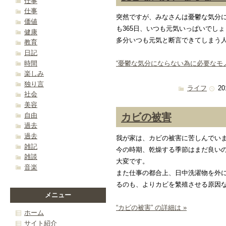
仕事
仕事
突然ですが、みなさんは憂鬱な気分
価値
も365日、いつも元気いっぱいでし
健康
多分いつも元気と断言できてしまう
教育
日記
時間
“憂鬱な気分にならない為に必要なモノ”
楽しみ
独り言
ライフ
20
社会
美容
カビの被害
自由
過去
過去
我が家は、カビの被害に苦しんでい
雑記
今の時期、乾燥する季節はまだ良い
雑談
大変です。
音楽
また仕事の都合上、日中洗濯物を外
るのも、よりカビを繁殖させる原因
メニュー
“カビの被害” の詳細は »
ホーム
サイト紹介