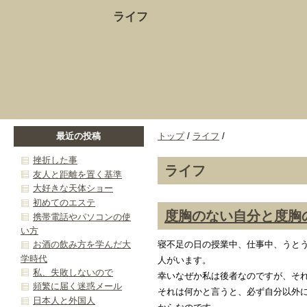
ライフ
最近の投稿
トップ
/
ライフ
/
挫折した事
ライフ
友人と距離を置く基準
大好きな天体ショー
初めてのエステ
度胸のない自分と度胸
携帯電話やパソコンの使
い方
寝不足の日の授業中、仕事中、うと
お酒の飲み方を学んだ大
学時代
人がいます。
私、失敗しないので
幸いなぜか私は後者なのですが、そ
頻繁に届く迷惑メール
それは何かと言うと、必ず自分以外
日本人と外国人