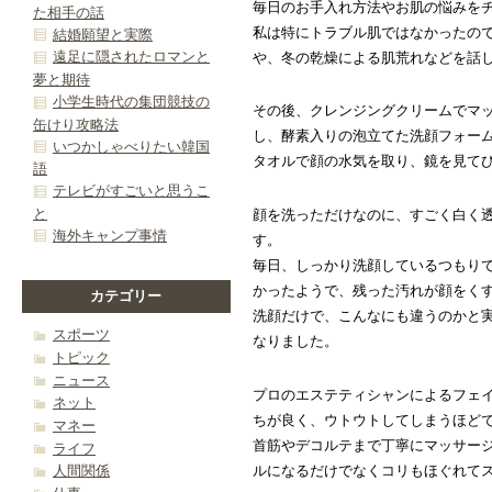
毎日のお手入れ方法やお肌の悩みを
た相手の話
私は特にトラブル肌ではなかったの
結婚願望と実際
遠足に隠されたロマンと
や、冬の乾燥による肌荒れなどを話
夢と期待
小学生時代の集団競技の
その後、クレンジングクリームでマ
缶けり攻略法
し、酵素入りの泡立てた洗顔フォー
いつかしゃべりたい韓国
タオルで顔の水気を取り、鏡を見て
語
テレビがすごいと思うこ
と
顔を洗っただけなのに、すごく白く
海外キャンプ事情
す。
毎日、しっかり洗顔しているつもり
かったようで、残った汚れが顔をく
カテゴリー
洗顔だけで、こんなにも違うのかと
スポーツ
なりました。
トピック
ニュース
プロのエステティシャンによるフェ
ネット
ちが良く、ウトウトしてしまうほど
マネー
首筋やデコルテまで丁寧にマッサー
ライフ
ルになるだけでなくコリもほぐれて
人間関係