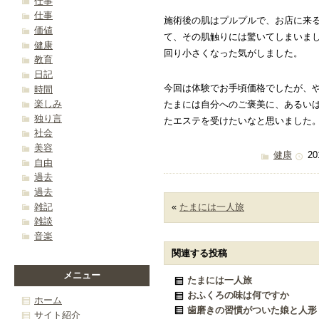
仕事
仕事
施術後の肌はプルプルで、お店に来
価値
て、その肌触りには驚いてしまいま
健康
回り小さくなった気がしました。
教育
日記
今回は体験でお手頃価格でしたが、
時間
楽しみ
たまには自分へのご褒美に、あるい
独り言
たエステを受けたいなと思いました
社会
美容
健康
20
自由
過去
過去
雑記
«
たまには一人旅
雑談
音楽
関連する投稿
メニュー
たまには一人旅
おふくろの味は何ですか
ホーム
歯磨きの習慣がついた娘と人形
サイト紹介