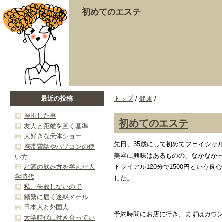
初めてのエステ
最近の投稿
トップ
/
健康
/
挫折した事
初めてのエステ
友人と距離を置く基準
大好きな天体ショー
先日、35歳にして初めてフェイシャ
携帯電話やパソコンの使
美容に興味はあるものの、なかなか
い方
お酒の飲み方を学んだ大
トライアル120分で1500円という
学時代
した。
私、失敗しないので
頻繁に届く迷惑メール
日本人と外国人
予約時間にお店に行き、まずはカウ
大学時代に付き合ってい