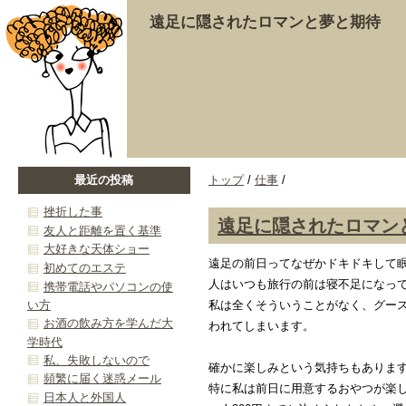
遠足に隠されたロマンと夢と期待
最近の投稿
トップ
/
仕事
/
挫折した事
遠足に隠されたロマン
友人と距離を置く基準
大好きな天体ショー
遠足の前日ってなぜかドキドキして
初めてのエステ
人はいつも旅行の前は寝不足になっ
携帯電話やパソコンの使
い方
私は全くそういうことがなく、グー
お酒の飲み方を学んだ大
われてしまいます。
学時代
私、失敗しないので
確かに楽しみという気持ちもありま
頻繁に届く迷惑メール
特に私は前日に用意するおやつが楽
日本人と外国人