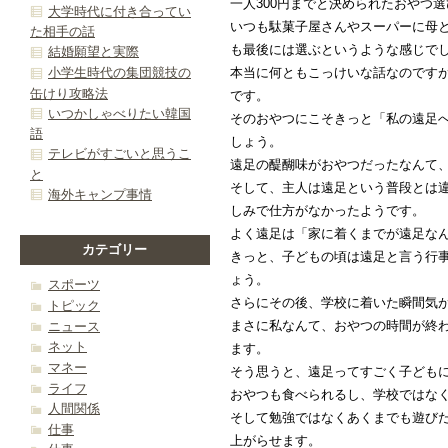
一人300円までと決められたおやつ
大学時代に付き合ってい
いつも駄菓子屋さんやスーパーに母
た相手の話
も最後には選ぶというような感じで
結婚願望と実際
小学生時代の集団競技の
本当に何ともこっけいな話なのです
缶けり攻略法
です。
いつかしゃべりたい韓国
そのおやつにこそきっと「私の遠足
語
しょう。
テレビがすごいと思うこ
遠足の醍醐味がおやつだったなんて
と
そして、主人は遠足という普段とは
海外キャンプ事情
しみで仕方がなかったようです。
よく遠足は「家に着くまでが遠足な
カテゴリー
きっと、子どもの頃は遠足と言う行
ょう。
スポーツ
さらにその後、学校に着いた瞬間気
トピック
まさに私なんて、おやつの時間が終
ニュース
ネット
ます。
マネー
そう思うと、遠足ってすごく子ども
ライフ
おやつも食べられるし、学校ではな
人間関係
そして勉強ではなくあくまでも遊び
仕事
上がらせます。