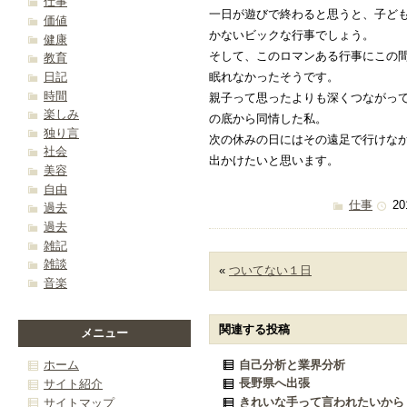
仕事
一日が遊びで終わると思うと、子ど
価値
かないビックな行事でしょう。
健康
そして、このロマンある行事にこの
教育
日記
眠れなかったそうです。
時間
親子って思ったよりも深くつながっ
楽しみ
の底から同情した私。
独り言
次の休みの日にはその遠足で行けな
社会
出かけたいと思います。
美容
自由
仕事
20
過去
過去
雑記
雑談
«
ついてない１日
音楽
関連する投稿
メニュー
自己分析と業界分析
ホーム
長野県へ出張
サイト紹介
きれいな手って言われたいから
サイトマップ