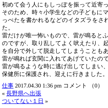
初めて会う人にもしっぽを振って近寄
そのため、時々小学生などの子どもに
っぺたを書かれるなどのイタズラをさ
た。
雷だけが唯一怖いもので、雷が鳴ると
のですが、取り乱してよく吠えたり、
を自分で外して脱走してしまうことも
雷が鳴れば玄関に入れてあげていたの
雷が鳴るような時に逃げ出してしまい
保健所に保護され、迎えに行きました
仕事
2017.04.30 1:36 pm
コメント （0）
«
長野県へ出張
ついてない１日
»