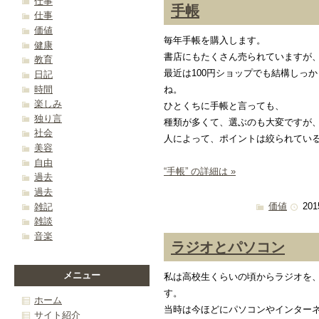
仕事
手帳
仕事
価値
毎年手帳を購入します。
健康
書店にもたくさん売られていますが
教育
最近は100円ショップでも結構しっ
日記
時間
ね。
楽しみ
ひとくちに手帳と言っても、
独り言
種類が多くて、選ぶのも大変ですが
社会
人によって、ポイントは絞られてい
美容
自由
“手帳” の詳細は »
過去
過去
価値
201
雑記
雑談
音楽
ラジオとパソコン
メニュー
私は高校生くらいの頃からラジオを
す。
ホーム
当時は今ほどにパソコンやインター
サイト紹介