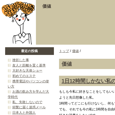
価値
最近の投稿
トップ
/
価値
/
挫折した事
価値
友人と距離を置く基準
大好きな天体ショー
初めてのエステ
1日12時間しかない私
携帯電話やパソコンの使
い方
もしも今私に好きなことをしてもいい
お酒の飲み方を学んだ大
学時代
ようと先日想像した私。
私、失敗しないので
1時間ってどこにも行けないし、何も
頻繁に届く迷惑メール
でも、それでも今の私に1時間を自由
日本人と外国人