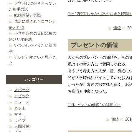
好きな読書をしたいです。
大学時代に付き合ってい
た相手の話
“1日12時間しかない私のお金と時間の
結婚願望と実際
遠足に隠されたロマンと
夢と期待
価値
20
小学生時代の集団競技の
缶けり攻略法
プレゼントの価値
いつかしゃべりたい韓国
語
テレビがすごいと思うこ
人からのプレゼントの価値を、その
と
私はその考え方には賛同しかねる。
そういう考え方の人が、昔、身近に
私が大学時代にバイトしていたお店
カテゴリー
かったが、常連のお客様も多く、お
スポーツ
お客様と仲良くなった。
トピック
ニュース
“プレゼントの価値” の詳細は »
ネット
マネー
価値
201
ライフ
人間関係