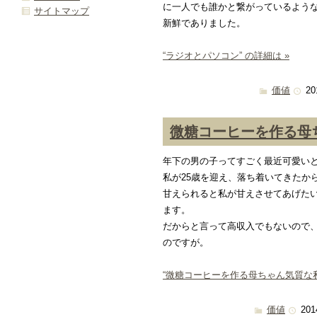
に一人でも誰かと繋がっているよう
サイトマップ
新鮮でありました。
“ラジオとパソコン” の詳細は »
価値
20
微糖コーヒーを作る母
年下の男の子ってすごく最近可愛い
私が25歳を迎え、落ち着いてきたか
甘えられると私が甘えさせてあげた
ます。
だからと言って高収入でもないので
のですが。
“微糖コーヒーを作る母ちゃん気質な私”
価値
201