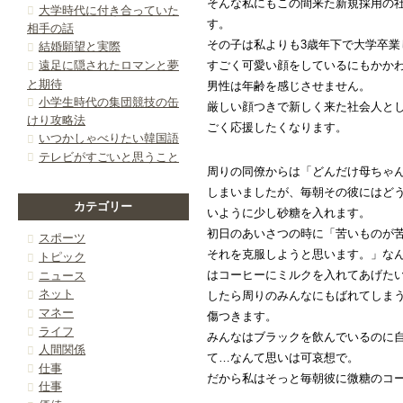
そんな私にもこの間来た新規採用の
大学時代に付き合っていた
す。
相手の話
その子は私よりも3歳年下で大学卒業
結婚願望と実際
遠足に隠されたロマンと夢
すごく可愛い顔をしているにもかか
と期待
男性は年齢を感じさせません。
小学生時代の集団競技の缶
厳しい顔つきで新しく来た社会人と
けり攻略法
ごく応援したくなります。
いつかしゃべりたい韓国語
テレビがすごいと思うこと
周りの同僚からは「どんだけ母ちゃ
しまいましたが、毎朝その彼にはど
カテゴリー
いように少し砂糖を入れます。
初日のあいさつの時に「苦いものが
スポーツ
それを克服しようと思います。」な
トピック
はコーヒーにミルクを入れてあげた
ニュース
ネット
したら周りのみんなにもばれてしま
マネー
傷つきます。
ライフ
みんなはブラックを飲んでいるのに
人間関係
て…なんて思いは可哀想で。
仕事
だから私はそっと毎朝彼に微糖のコ
仕事