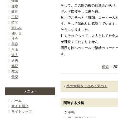
価値
そして、この間の彼の歓迎会があり
健康
教育
ざわざ挨拶をしに来た彼。
日記
耳元でこそっと「毎朝、コーヒー入
時間
す。そして気配りに感謝しています
楽しみ
そうになりました。
独り言
甘くそれでもって、大人として社会
社会
が可愛くてたまりません。
美容
明日も彼へのエールで微糖のコーヒ
自由
す。
過去
過去
雑記
価値
20
雑談
音楽
«
娘の大切さに改めて気づく
メニュー
ホーム
関連する投稿
サイト紹介
サイトマップ
手帳
ラジオとパソコン