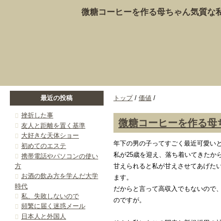
微糖コーヒーを作る母ちゃん気質な
最近の投稿
トップ
/
価値
/
挫折した事
微糖コーヒーを作る母
友人と距離を置く基準
大好きな天体ショー
年下の男の子ってすごく最近可愛い
初めてのエステ
私が25歳を迎え、落ち着いてきたか
携帯電話やパソコンの使い
方
甘えられると私が甘えさせてあげた
お酒の飲み方を学んだ大学
ます。
時代
だからと言って高収入でもないので
私、失敗しないので
のですが。
頻繁に届く迷惑メール
日本人と外国人