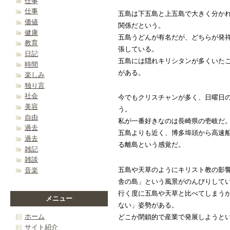
仕事
仕事
五島は下五島と上五島で大きく分か
価値
関係だという。
健康
五島うどんが有名だが、どちらが発
教育
張している。
日記
五島には隠れキリシタンが多くいた
時間
がある。
楽しみ
独り言
社会
今でもクリスチャンが多く、日曜日
美容
う。
自由
私が一番好きなのは長崎県の壱岐だ
過去
五島よりも近く、博多埠頭から高速
過去
る離島という感覚だ。
雑記
雑談
五島や天草のようにキリスト教の影
音楽
舎の島」という風景がのんびりして
行く度に五島や天草と比べてしまう
メニュー
ない」姿勢がある。
ホーム
どこか閉鎖的で産業で発展しようと
サイト紹介