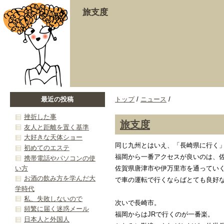
旅支度
最近の投稿
トップ
/
ニュース
/
挫折した事
旅支度
友人と距離を置く基準
大好きな天体ショー
同じ九州とはいえ、「長崎県に行く
初めてのエステ
福岡から一番アクセスが良いのは、
携帯電話やパソコンの使
い方
佐賀県唐津市や伊万里市を通ってい
お酒の飲み方を学んだ大
で車の運転で行くならばとても良好
学時代
私、失敗しないので
次いで長崎市。
頻繁に届く迷惑メール
福岡からはJRで行くのが一番楽。
日本人と外国人