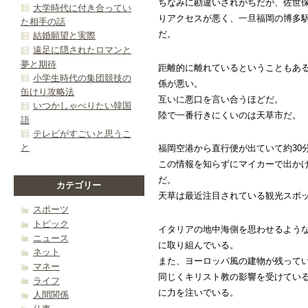
ちなみに勘違いされがちだが、佐世
大学時代に付き合ってい
りアクセスが悪く、一旦福岡の博多
た相手の話
だ。
結婚願望と実際
遠足に隠されたロマンと
夢と期待
距離的に離れているということもあ
小学生時代の集団競技の
係が悪い。
缶けり攻略法
互いに悪口を言い合うほどだ。
いつかしゃべりたい韓国
陸で一番行きにくいのは天草市だ。
語
テレビがすごいと思うこ
と
福岡空港から直行便が出ていて約30
この情報を知らずにマイカーで出か
だ。
カテゴリー
天草は最近注目されている観光スポ
スポーツ
トピック
イタリアの地中海側を思わせるよう
ニュース
に取り組んでいる。
ネット
また、ヨーロッパ風の建物が残って
マネー
同じくキリスト教の影響を受けてい
ライフ
に力を注いでいる。
人間関係