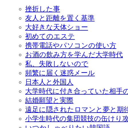
挫折した事
友人と距離を置く基準
大好きな天体ショー
初めてのエステ
携帯電話やパソコンの使い方
お酒の飲み方を学んだ大学時代
私、失敗しないので
頻繁に届く迷惑メール
日本人と外国人
大学時代に付き合っていた相手
結婚願望と実際
遠足に隠されたロマンと夢と期
小学生時代の集団競技の缶けり
いつかしゃべりたい韓国語