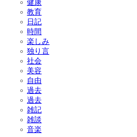
健康
教育
日記
時間
楽しみ
独り言
社会
美容
自由
過去
過去
雑記
雑談
音楽